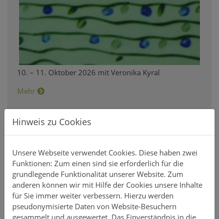
10. – 11. Oktober 2026 mit Veronika Kyral
Mehr
Hinweis zu Cookies
16.10.2026
Oktober
Unsere Webseite verwendet Cookies. Diese haben zwei
Funktionen: Zum einen sind sie erforderlich für die
grundlegende Funktionalität unserer Website. Zum
Erstellen eines eigenen
anderen können wir mit Hilfe der Cookies unsere Inhalte
Stempelsatzes
für Sie immer weiter verbessern. Hierzu werden
pseudonymisierte Daten von Website-Besuchern
gesammelt und ausgewertet. Das Einverständnis in die